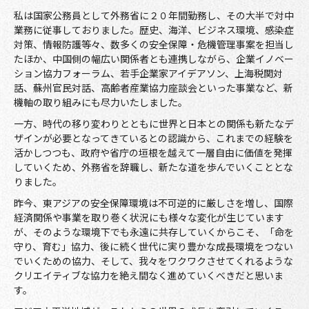
私は国家公務員として外務省に２０年間勤務し、その大半で対中
業務に従事しておりました。歴史、海洋、ビジネス環境、感染症
対策、情報防護等々、数多くの安全保障・危機管理事案を担当し
たほか、中国側の幅広い関係者とも連携しながら、企業イノベー
ション協力フォーラム、若手企業家アイデアソン、上海税関対
話、蘇州官民対話、高齢者産業協力座談会といった事業など、新
機軸の取り組みにも尽力いたしました。
一方、時代の移り変わりとともに世界と日本との関係も新たなデ
ザインが必要となってきているとの認識から、これまでの経験を
活かしつつも、政府や省庁の垣根を越えて一層自由に価値を発揮
していくため、外務省を辞職し、新たな道を歩んでいくこととな
りました。
昨今、東アジアの安全保障環境は不可逆的に厳しさを増し、国際
経済関係や事業を取り巻く状況にも様々な変化が生じています
が、そのような環境下でも永遠に共存していくからこそ、「命を
守り、育む」協力、後に続く世代に実り豊かな成長環境をつない
でいくための協力、そして、我々をワクワクさせてくれるような
クリエイティブな協力を絶え間なく進めていくべきだと思いま
す。