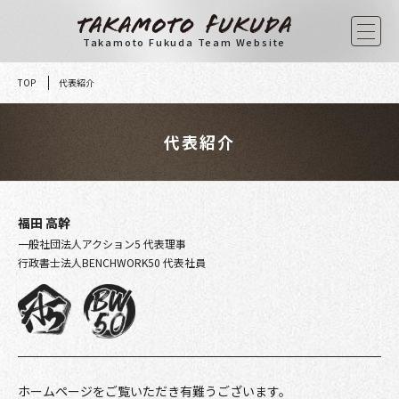
Skip
to
Takamoto Fukuda Team Website
content
TOP
代表紹介
代表紹介
福田 高幹
一般社団法人アクション5 代表理事
行政書士法人BENCHWORK50 代表社員
ホームページをご覧いただき有難うございます。