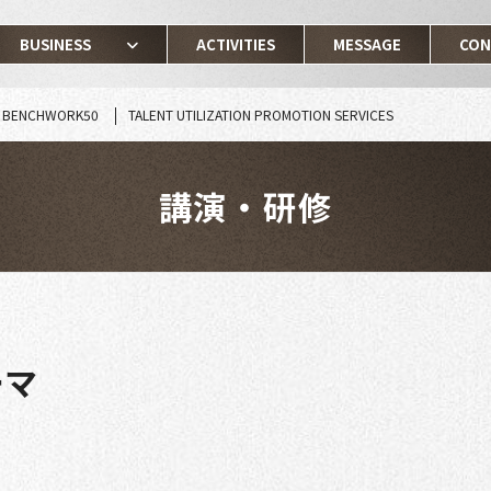
BUSINESS
ACTIVITIES
MESSAGE
CON
N BENCHWORK50
TALENT UTILIZATION PROMOTION SERVICES
講演・研修
ーマ