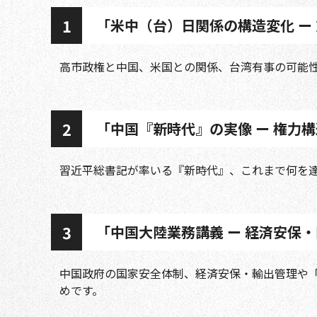
1
「米中（台）日関係の構造変化 ー
高市政権と中国、米国との関係、台湾有事の可能性
2
「中国『新時代』の実像 ー 権力
習近平総書記が率いる『新時代』、これまで何を達
3
「中国大陸業務講義 ー 経済安保
中国政府の国家安全体制、経済安保・輸出管理や「
めです。