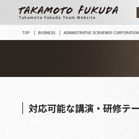
Skip
to
Takamoto Fukuda Team Website
content
TOP
BUSINESS
ADMINISTRATIVE SCRIVENER CORPORATIO
対応可能な講演・研修テ