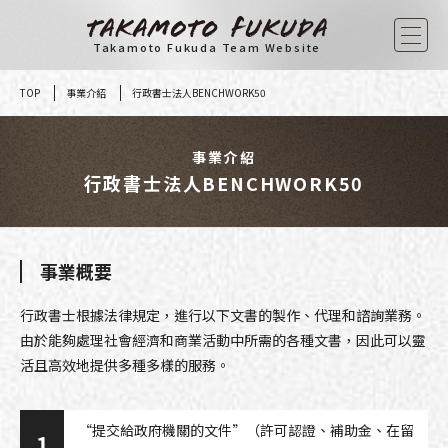
Skip
to
Takamoto Fukuda Team Website
content
TOP
事業介紹
行政書士法人BENCHWORK50
事業介紹
行政書士法人BENCHWORK50
事業概要
行政書士根據法律規定，進行以下文書的製作、代理和諮詢業務。
由於能夠處理社會經濟和商業活動中所需的各種文書，因此可以靈
活且高效地提供多種多樣的服務。
“提交給政府機關的文件”（許可認證、補助金、在留
1